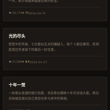
一天，那声音越来越靠近她的卧室。
👁
25,773
⭐
7.1
2026-06-19
137分钟
完结
光的尽头
密室中的死者，七位看似无关的嫌疑人。每个人都在撒谎，而钥
匙竟在死者留下的最后一封信里。
👁
21,088
⭐
8.9
2026-04-27
128分钟
杜比
十年一觉
一桩看似普通的银行劫案，背后牵出横跨十年的洗钱大案。两位
侦探被迫面对自己曾经也参与其中的真相。