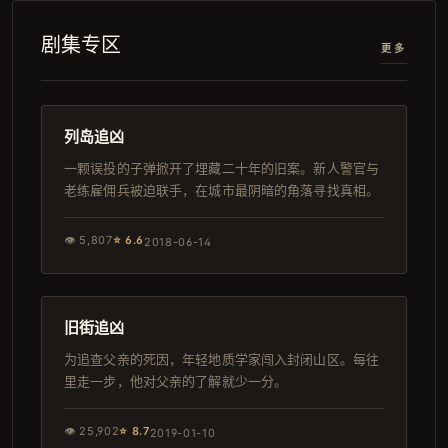
剧集专区
更多
162分钟
高分
列岛追凶
一颗误投的子弹掀开了埋藏二十年的旧案。新人警官与
老练雇佣兵被迫联手，在城市最阴暗的角落寻找真相。
👁
5,807
⭐
6.6
2018-06-14
95分钟
日本
旧街追凶
为追查父亲的死因，年轻地质学家闯入封闭山区。每往
里走一步，他对父亲的了解就少一分。
👁
25,902
⭐
8.7
2019-01-10