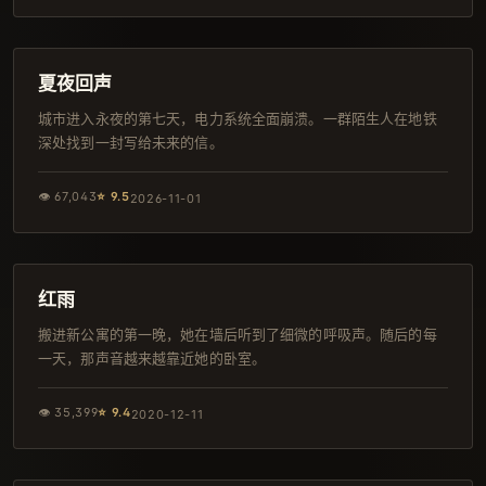
96分钟
IMAX
夏夜回声
城市进入永夜的第七天，电力系统全面崩溃。一群陌生人在地铁
深处找到一封写给未来的信。
👁
67,043
⭐
9.5
2026-11-01
117分钟
韩剧
红雨
搬进新公寓的第一晚，她在墙后听到了细微的呼吸声。随后的每
一天，那声音越来越靠近她的卧室。
👁
35,399
⭐
9.4
2020-12-11
115分钟