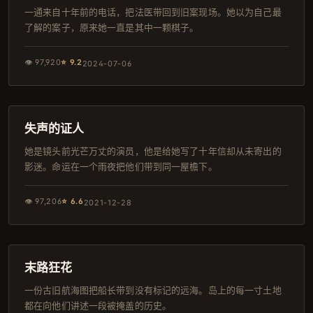
一通来自十年前的电话，把法医带回到旧案现场。她以为自己最
了解的案子，原来她一直是其中一颗棋子。
👁
97,920
⭐
9.2
2024-07-06
143分钟
热播
失声的证人
她是镜头前光芒万丈的演员，他是给她写了十年信却从未寄出的
影迷。命运在一个雨夜把他们带到同一屋檐下。
👁
97,206
⭐
6.6
2021-12-28
104分钟
热播
末路狂花
一份古旧航海图把船长带到没有标记的远海。岛上的每一寸土地
都在向他们讲述一段被掩盖的历史。