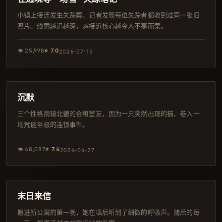
小镇上接连发生失踪案，记者发现每位失踪者都收到过同一张旧
照片。线索越追越深，越接近核心越令人不寒而栗。
👁
25,998
⭐
7.0
2026-07-15
125分钟
韩剧
沉默
三个性格南辕北辙的合租室友，因为一只突然出现的猫，卷入一
场荒诞至极的连锁事件。
👁
48,087
⭐
7.4
2026-06-27
97分钟
4K
末日来信
搬进新公寓的第一晚，她在墙后听到了细微的呼吸声。随后的每