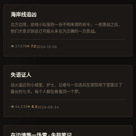
完结
海岸线追凶
北方边境，前线小队接到一份不明来源的命令。一夜激战之后，
他们才意识到自己可能从未在为正确的一方而战。
👁
27,578
⭐
7.2
2026-10-06
135分钟
韩剧
失语证人
战火逼近的小城里，护士、记者与一位逃兵在医院地下室度过了
最长的七天。每个人都在做着同一个梦。
👁
46,335
⭐
8.3
2026-08-24
117分钟
热播
在边境等一场雪 · 失踪笔记