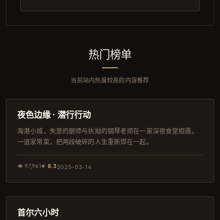
热门榜单
当前站内热度较高的内容推荐
118分钟
4K
夜色边缘 · 潜行行动
海港小城，失意的厨师与执拗的钢琴老师在一家深夜食堂相遇。
一道家常菜，把两段破碎的人生重新焊在一起。
👁
97,961
⭐
8.3
2025-03-14
134分钟
日本
首尔六小时