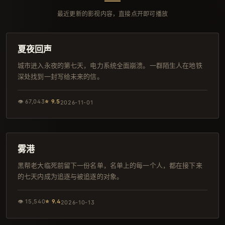
最近更新的影视内容，直接点开即可播放
96分钟
IMAX
夏夜回声
城市进入永夜的第七天，电力系统全面崩溃。一群陌生人在地铁
深处找到一封写给未来的信。
👁
67,043
⭐
9.5
2026-11-01
134分钟
热播
雾港
黑帮老大临死前留下一份名单，名单上的每一个人，都在接下来
的七天内成为追逐与被追逐的对象。
👁
15,540
⭐
9.4
2026-10-13
134分钟