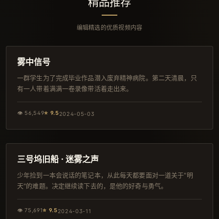
精品推荐
编辑精选的优质视频内容
129分钟
韩剧
雾中信号
一群学生为了完成毕业作品潜入废弃精神病院。第二天清晨，只
有一人带着满满一卷录像带活着走出来。
👁
56,549
⭐
9.5
2024-05-03
137分钟
院线
三号坞旧船 · 迷雾之声
少年捡到一本会说话的笔记本，从此每天都要面对一道关于"明
天"的难题。决定继续读下去的，是他的好奇与勇气。
👁
75,691
⭐
9.5
2024-03-11