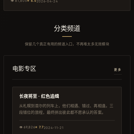
👁
81,805
⭐
6.5
2026-04-24
分类频道
保留几个真正有用的频道入口，不再堆太多无效模块
电影专区
更多
116分钟
日本
长夜将至 · 红色追缉
从札幌到首尔的列车上，他们相遇、错过、再相逢。三
段错位的旅程，最终拼出彼此都不愿承认的答案。
👁
69,826
⭐
7.7
2024-11-21