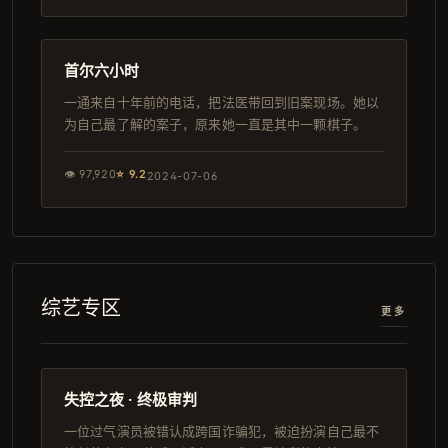
134分钟
日本
首尔六小时
一通来自十年前的电话，把法医带回到旧案现场。她以
为自己最了解的案子，原来她一直是其中一颗棋子。
👁
97,920
⭐
9.2
2024-07-06
综艺专区
更多
104分钟
独播
失控之夜 · 终极审判
一位过气演员被错认成跨国诈骗犯，被迫扮演自己最不