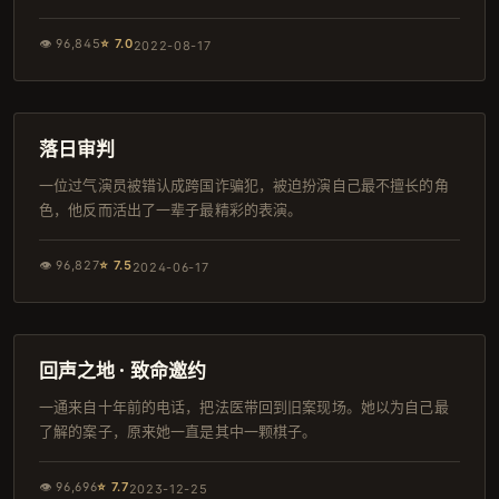
👁
96,845
⭐
7.0
2022-08-17
130分钟
杜比
落日审判
一位过气演员被错认成跨国诈骗犯，被迫扮演自己最不擅长的角
色，他反而活出了一辈子最精彩的表演。
👁
96,827
⭐
7.5
2024-06-17
113分钟
独播
回声之地 · 致命邀约
一通来自十年前的电话，把法医带回到旧案现场。她以为自己最
了解的案子，原来她一直是其中一颗棋子。
👁
96,696
⭐
7.7
2023-12-25