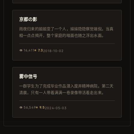
159分钟
导演剪辑版
京都の影
雨夜归来的姐姐变了一个人，妹妹隐隐察觉端倪。当真
相一点点揭开，整个家庭的暗面也随之浮出水面。
👁
16,411
⭐
7.3
2018-10-02
129分钟
韩剧
雾中信号
一群学生为了完成毕业作品潜入废弃精神病院。第二天
清晨，只有一人带着满满一卷录像带活着走出来。
👁
56,549
⭐
9.5
2024-05-03