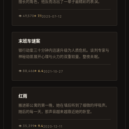
擅长的角色，他反而活出了一辈子最精彩的表演。
👁
49,570
⭐
7.1
2025-07-12
125分钟
连载中
末班车谜案
银行劫案三十分钟内迅速升级为人质危机。谈判专家与
神秘劫匪展开心理与火力的双重较量，整夜未眠。
👁
88,466
⭐
6.4
2021-10-27
117分钟
韩剧
红雨
搬进新公寓的第一晚，她在墙后听到了细微的呼吸声。
随后的每一天，那声音越来越靠近她的卧室。
👁
35,399
⭐
9.4
2020-12-11