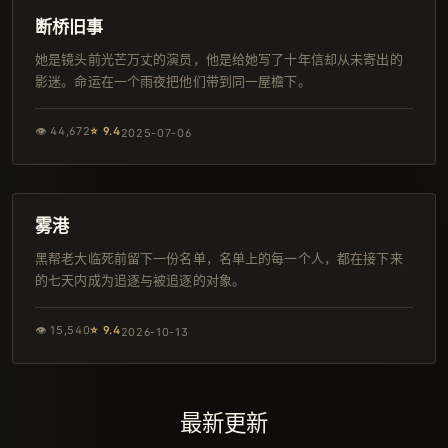
连载中
断桥旧事
她是镜头前光芒万丈的演员，他是给她写了十年信却从未寄出的
影迷。命运在一个雨夜把他们带到同一屋檐下。
👁
44,672
⭐
9.4
2025-07-06
134分钟
热播
雾港
黑帮老大临死前留下一份名单，名单上的每一个人，都在接下来
的七天内成为追逐与被追逐的对象。
👁
15,540
⭐
9.4
2026-10-13
最新更新